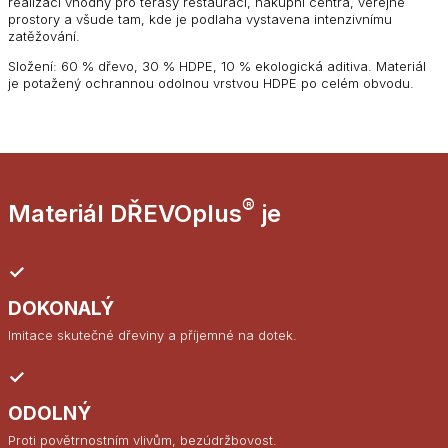
realizací vhodný pro terasy restaurací, nákupní centra, veřejné
prostory a všude tam, kde je podlaha vystavena intenzivnímu
zatěžování.
Složení: 60 % dřevo, 30 % HDPE, 10 % ekologická aditiva. Materiál
je potažený ochrannou odolnou vrstvou HDPE po celém obvodu.
®
Materiál DŘEVOplus
je
✓
DOKONALÝ
Imitace skutečné dřeviny a příjemné na dotek.
✓
ODOLNÝ
Proti povětrnostním vlivům, bezúdržbovost.