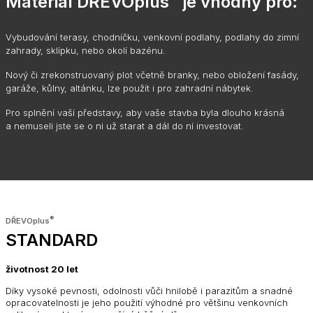
Materiál DŘEVOplus
je vhodný pro:
Vybudování terasy, chodníčku, venkovní podlahy, podlahy do zimní
zahrady, sklípku, nebo okolí bazénu.
Nový či zrekonstruovaný plot včetně branky, nebo obložení fasády,
garáže, kůlny, altánku, lze použít i pro zahradní nábytek.
Pro splnění vaší představy, aby vaše stavba byla dlouho krásná
a nemuseli jste se o ni už starat a dál do ní investovat.
®
DŘEVOplus
STANDARD
životnost 20 let
Díky vysoké pevnosti, odolnosti vůči hnilobě i parazitům a snadné
opracovatelnosti je jeho použití výhodné pro většinu venkovních