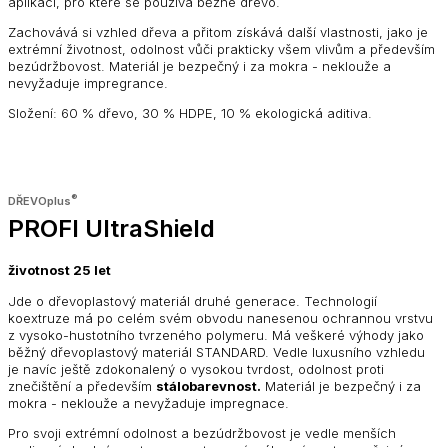
aplikací, pro které se používá běžné dřevo.
Zachovává si vzhled dřeva a přitom získává další vlastnosti, jako je
extrémní životnost, odolnost vůči prakticky všem vlivům a především
bezúdržbovost. Materiál je bezpečný i za mokra - neklouže a
nevyžaduje impregrance.
Složení: 60 % dřevo, 30 % HDPE, 10 % ekologická aditiva.
®
DŘEVOplus
PROFI UltraShield
životnost 25 let
Jde o dřevoplastový materiál druhé generace. Technologií
koextruze má po celém svém obvodu nanesenou ochrannou vrstvu
z vysoko-hustotního tvrzeného polymeru. Má veškeré výhody jako
běžný dřevoplastový materiál STANDARD. Vedle luxusního vzhledu
je navíc ještě zdokonalený o vysokou tvrdost, odolnost proti
znečištění a především
stálobarevnost.
Materiál je bezpečný i za
mokra - neklouže a nevyžaduje impregnace.
Pro svoji extrémní odolnost a bezúdržbovost je vedle menších